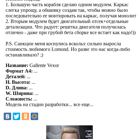
1. Большую часть корабля сделаю одним модулем. Каркас
слегка упрощу, а обшивку создам так, чтобы можно было
последовательно ее монтировать на каркас, получая монолит
2. Вторым модулем будет двигательный отсек+отдельные
детализации. Что радует: решетка двигателя получилась
отлично - даже при грубой бета сборке все встает как надо!))
P.S. Санкции меня коснулись вскольз: сильно выросла
стоимость любимого Lomond. Но разве это нас когда-либо
останавливало? ;)
Название:
Gallente Vexor
Формат А4:
...
Деталей:
...
H. Высота:
...
D. Длина:
...
W. Ширина:
...
Сложность:
...
Модель на стадии разработки... все еще...