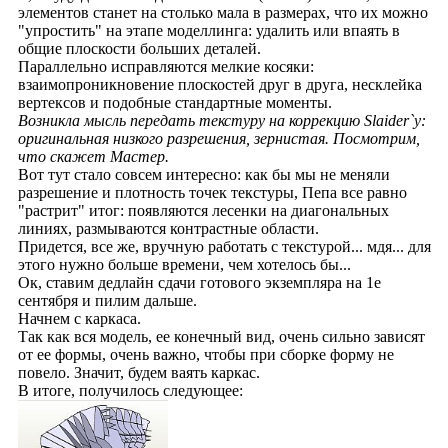
элементов станет на столько мала в размерах, что их можно
"упростить" на этапе моделлинга: удалить или впаять в
общие плоскости больших деталей.
Параллельно исправляются мелкие косяки:
взаимопроникновение плоскостей друг в друга, несклейка
вертексов и подобные стандартные моменты.
Возникла мысль передать текстуру на коррекцию Slaider`у:
оригинальная низкого разрешения, зернистая. Посмотрим,
что скажет Мастер.
Вот тут стало совсем интересно: как бы мы не меняли
разрешение и плотность точек текстуры, Пепа все равно
"растрит" итог: появляются лесенки на диагональных
линиях, размываются контрастные области.
Придется, все же, вручную работать с текстурой... мдя... для
этого нужно больше времени, чем хотелось бы...
Ок, ставим дедлайн сдачи готового экземпляра на 1е
сентября и пилим дальше.
Начнем с каркаса.
Так как вся модель, ее конечный вид, очень сильно зависят
от ее формы, очень важно, чтобы при сборке форму не
повело. Значит, будем ваять каркас.
В итоге, получилось следующее: