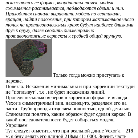
искажаются ее формы, координаты точек, модель
сжимается-растягивается, наблюдаются сдвиги и т.п.
Приходится сначала выравнить модель по вертикали,
вращая, найти положение, при котором максимальное число
точек на противоположных краях будут наиболее близкими
друг к другу, далее сводить диаметрально
противоположные вертексы к средней общей вручную.
Только тогда можно приступать к
нарезке.
Повезло. Искажения минимальны и при коррекции текстуры
не "поплывут", т.е., не будет искажения линий.
Проведя несколько вечеров в коррекции формы и выведя
Vexor в симметричный вид, наконец-то, разделяем его на
части. Трубопроводы отделяем полностью, одной деталью.
Становится понятно, каким образом будет сделан каркас. В
какой последовательности будет собираться модель.
Упрощаем.
Тут следует отметить, что при реальной длине Vexor`a = 218
м, я буду делать его длиной 218мм (1:1000). Значит, часть