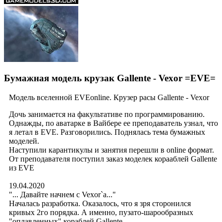
Бумажная модель крузак Gallente - Vexor =EVE=
Модель вселенной EVEonline. Крузер расы Gallente - Vexor
Дочь занимается на факультативе по программированию.
Однажды, по аватарке в Вайбере ее преподаватель узнал, что
я летал в EVE. Разговорились. Поднялась тема бумажных
моделей.
Наступили карантикулы и занятия перешли в online формат.
От преподавателя поступил заказ моделек корааблей Gallente
из EVE
19.04.2020
"... Давайте начнем с Vexor`a..."
Началась разработка. Оказалось, что я зря сторонился
кривых 2го порядка. А именно, пузато-шарообразных
"оплавленных" кораблей Gallente